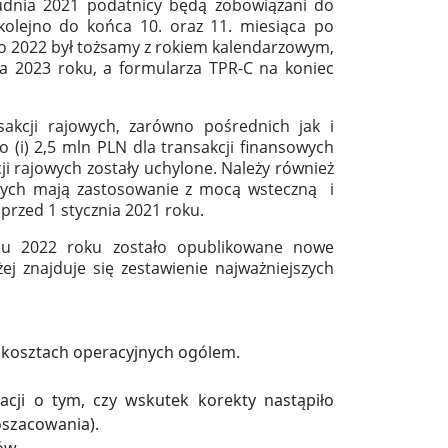
dnia 2021 podatnicy będą zobowiązani do
kolejno do końca 10. oraz 11. miesiąca po
o 2022 był tożsamy z rokiem kalendarzowym,
ka 2023 roku, a formularza TPR-C na koniec
akcji rajowych, zarówno pośrednich jak i
 (i) 2,5 mln PLN dla transakcji finansowych
cji rajowych zostały uchylone. Należy również
owych mają zastosowanie z mocą wsteczną i
 przed 1 stycznia 2021 roku.
niu 2022 roku zostało opublikowane nowe
ej znajduje się zestawienie najważniejszych
 kosztach operacyjnych ogólem.
acji o tym, czy wskutek korekty nastąpiło
 oszacowania).
ów.