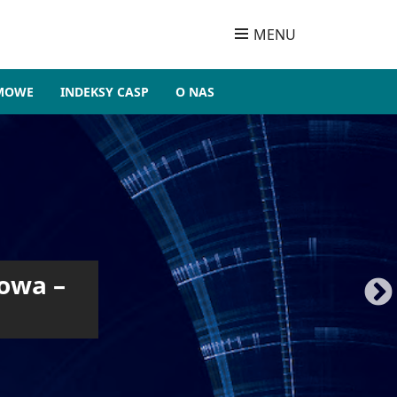
MENU
OMOWE
INDEKSY CASP
O NAS
owa –