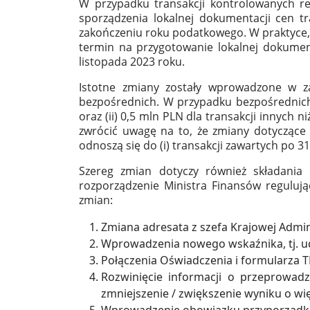
W przypadku transakcji kontrolowanych 
sporządzenia lokalnej dokumentacji cen t
zakończeniu roku podatkowego. W praktyce,
termin na przygotowanie lokalnej dokument
listopada 2023 roku.
Istotne zmiany zostały wprowadzone w za
bezpośrednich. W przypadku bezpośrednich t
oraz (ii) 0,5 mln PLN dla transakcji innych 
zwrócić uwagę na to, że zmiany dotyczące
odnoszą się do (i) transakcji zawartych po 3
Szereg zmian dotyczy również składania
rozporządzenie Ministra Finansów regulując
zmian:
Zmiana adresata z szefa Krajowej Admi
Wprowadzenia nowego wskaźnika, tj. u
Połączenia Oświadczenia i formularza T
Rozwinięcie informacji o przeprowadz
zmniejszenie / zwiększenie wyniku o wi
Wprowadzenie obowiązku przyporządkowa