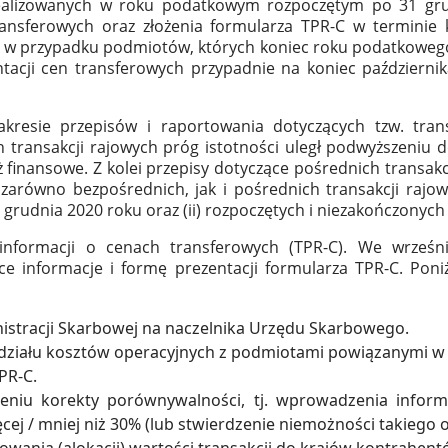
realizowanych w roku podatkowym rozpoczętym po 31 gru
ransferowych oraz złożenia formularza TPR-C w terminie 
 w przypadku podmiotów, których koniec roku podatkoweg
acji cen transferowych przypadnie na koniec październi
kresie przepisów i raportowania dotyczących tzw. trans
ransakcji rajowych próg istotności uległ podwyższeniu do
niż finansowe. Z kolei przepisy dotyczące pośrednich transak
 zarówno bezpośrednich, jak i pośrednich transakcji raj
1 grudnia 2020 roku oraz (ii) rozpoczętych i niezakończonych
 informacji o cenach transferowych (TPR-C). We wrześ
e informacje i formę prezentacji formularza TPR-C. Poniż
nistracji Skarbowej na naczelnika Urzędu Skarbowego.
działu kosztów operacyjnych z podmiotami powiązanymi w
PR-C.
eniu korekty porównywalności, tj. wprowadzenia inform
ęcej / mniej niż 30% (lub stwierdzenie niemożności takiego
nia (alokacji) wartości transakcji do krajów kontrahent