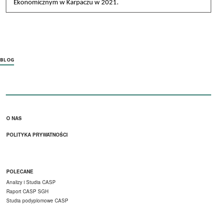
Ekonomicznym w Karpaczu w 2021.
BLOG
Stopka menu 1
O NAS
POLITYKA PRYWATNOŚCI
Stopka menu 2
POLECANE
Analizy i Studia CASP
Raport CASP SGH
Studia podyplomowe CASP