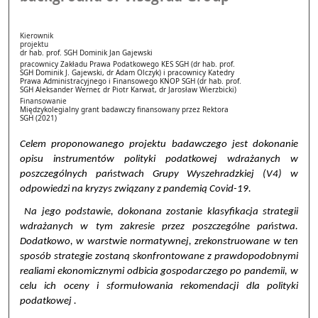
Kierownik
projektu
dr hab. prof. SGH Dominik Jan Gajewski
pracownicy Zakładu Prawa Podatkowego KES SGH (dr hab. prof.
SGH Dominik J. Gajewski, dr Adam Olczyk) i pracownicy Katedry
Prawa Administracyjnego i Finansowego KNOP SGH (dr hab. prof.
SGH Aleksander Werner, dr Piotr Karwat, dr Jarosław Wierzbicki)
Finansowanie
Międzykolegialny grant badawczy finansowany przez Rektora
SGH (2021)
Celem proponowanego projektu badawczego jest dokonanie
opisu instrumentów polityki podatkowej wdrażanych w
poszczególnych państwach Grupy Wyszehradzkiej (V4) w
odpowiedzi na kryzys związany z pandemią Covid-19.
Na jego podstawie, dokonana zostanie klasyfikacja strategii
wdrażanych w tym zakresie przez poszczególne państwa.
Dodatkowo, w warstwie normatywnej, zrekonstruowane w ten
sposób strategie zostaną skonfrontowane z prawdopodobnymi
realiami ekonomicznymi odbicia gospodarczego po pandemii, w
celu ich oceny i sformułowania rekomendacji dla polityki
podatkowej .