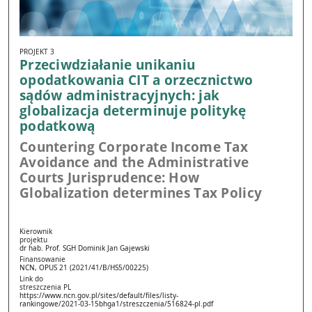
PROJEKT 3
Przeciwdziałanie unikaniu
opodatkowania CIT a orzecznictwo
sądów administracyjnych: jak
globalizacja determinuje politykę
podatkową
Countering Corporate Income Tax
Avoidance and the Administrative
Courts Jurisprudence: How
Globalization determines Tax Policy
Kierownik
projektu
dr hab. Prof. SGH Dominik Jan Gajewski
Finansowanie
NCN, OPUS 21 (2021/41/B/HS5/00225)
Link do
streszczenia PL
https://www.ncn.gov.pl/sites/default/files/listy-
rankingowe/2021-03-15bhga1/streszczenia/516824-pl.pdf