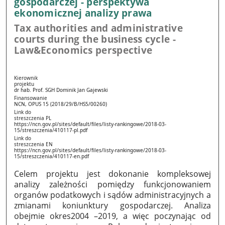
gospodarczej - perspektywa
ekonomicznej analizy prawa
Tax authorities and administrative
courts during the business cycle -
Law&Economics perspective
Kierownik
projektu
dr hab. Prof. SGH Dominik Jan Gajewski
Finansowanie
NCN, OPUS 15 (2018/29/B/HS5/00260)
Link do
streszczenia PL
https://ncn.gov.pl/sites/default/files/listy-rankingowe/2018-03-
15/streszczenia/410117-pl.pdf
Link do
streszczenia EN
https://ncn.gov.pl/sites/default/files/listy-rankingowe/2018-03-
15/streszczenia/410117-en.pdf
Celem projektu jest dokonanie kompleksowej
analizy zależności pomiędzy funkcjonowaniem
organów podatkowych i sądów administracyjnych a
zmianami koniunktury gospodarczej. Analiza
obejmie okres2004 –2019, a więc poczynając od