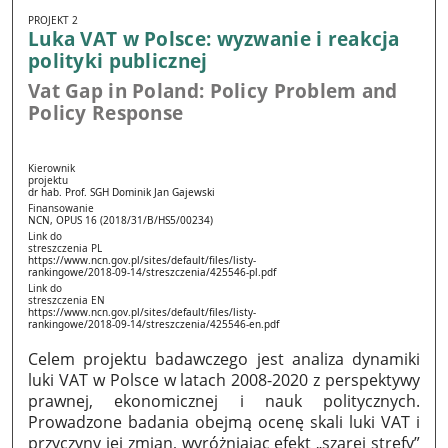
PROJEKT 2
Luka VAT w Polsce: wyzwanie i reakcja
polityki publicznej
Vat Gap in Poland: Policy Problem and
Policy Response
Kierownik
projektu
dr hab. Prof. SGH Dominik Jan Gajewski
Finansowanie
NCN, OPUS 16 (2018/31/B/HS5/00234)
Link do
streszczenia PL
https://www.ncn.gov.pl/sites/default/files/listy-
rankingowe/2018-09-14/streszczenia/425546-pl.pdf
Link do
streszczenia EN
https://www.ncn.gov.pl/sites/default/files/listy-
rankingowe/2018-09-14/streszczenia/425546-en.pdf
Celem projektu badawczego jest analiza dynamiki
luki VAT w Polsce w latach 2008-2020 z perspektywy
prawnej, ekonomicznej i nauk politycznych.
Prowadzone badania obejmą ocenę skali luki VAT i
przyczyny jej zmian, wyróżniając efekt „szarej strefy”