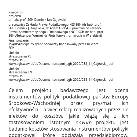
Kierownik
projektu
dr hab. prof. SGH Dominik Jan Gajewski
pracownicy Zakładu Prawa Podatkowego KES SGH (dr hab. prof.
SGH Dominik J. Gajewski, dr Adam Olczyk) i pracownicy Katedry
Prawa Administracyjnego i Finansowego KNOP SGH (dr hab. prof.
SGH Aleksander Werner, dr Piotr Karwat, dr Jarosław Wierzbicki)
Finansowanie
Międzykolegialny grant badawczy finansowany przez Rektora
SGH
Link do
streszczenia PL
https://ssl-
www.sgh.waw.pl/pl/Documents/raport_sgh_2020/038_11_Gajewski_.pdf
Link do
streszczenia EN
https://ssl-
www.sgh.waw.pl/pl/Documents/raport_sgh_2020/038_11_Gajewski_.pdf
Celem projektu badawczego jest ocena
instrumentów polityki podatkowej państw Europy
Środkowo-Wschodniej przez pryzmat ich
efektywności – a więc relacji realizowanych przez nie
efektów do kosztów, jakie wiążą się z ich
zastosowaniem. Istotnym
novum
projektu jest
badanie kosztów stosowania instrumentów polityki
podatkowej, które obciążają przedsiębiorców.