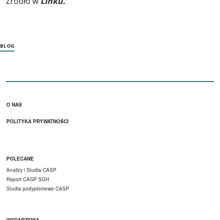
Źródło w
Linku.
BLOG
Stopka menu 1
O NAS
POLITYKA PRYWATNOŚCI
Stopka menu 2
POLECANE
Analizy i Studia CASP
Raport CASP SGH
Studia podyplomowe CASP