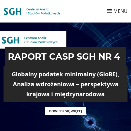
Przejdź do treści
MENU
RAPORT CASP SGH NR 4
Globalny podatek minimalny (GloBE),
Analiza wdrożeniowa – perspektywa
krajowa i międzynarodowa
DOWIEDZ SIĘ WIĘCEJ