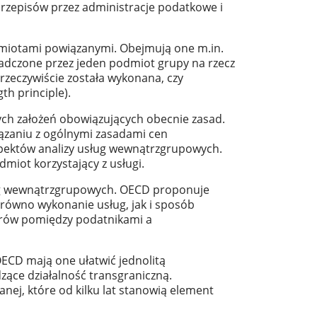
rzepisów przez administracje podatkowe i
dmiotami powiązanymi. Obejmują one m.in.
iadczone przez jeden podmiot grupy na rzecz
rzeczywiście została wykonana, czy
th principle).
ch założeń obowiązujących obecnie zasad.
iązaniu z ogólnymi zasadami cen
pektów analizy usług wewnątrzgrupowych.
dmiot korzystający z usługi.
ug wewnątrzgrupowych. OECD proponuje
równo wykonanie usług, jak i sposób
porów pomiędzy podatnikami a
OECD mają one ułatwić jednolitą
zące działalność transgraniczną.
nej, które od kilku lat stanowią element