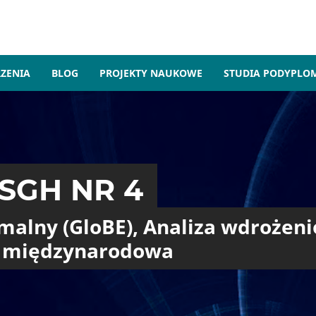
ZENIA
BLOG
PROJEKTY NAUKOWE
STUDIA PODYPL
RODOWA KONFEREN
PAŹDZIERNIK 2026
norowym patronatem na 120-lec