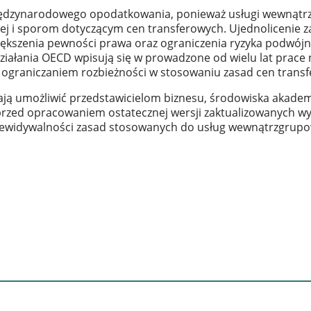
międzynarodowego opodatkowania, ponieważ usługi wewnątr
ej i sporom dotyczącym cen transferowych. Ujednolicenie zas
ększenia pewności prawa oraz ograniczenia ryzyka podwój
działania OECD wpisują się w prowadzone od wielu lat prac
raniczaniem rozbieżności w stosowaniu zasad cen transfe
ają umożliwić przedstawicielom biznesu, środowiska akadem
zed opracowaniem ostatecznej wersji zaktualizowanych wy
 przewidywalności zasad stosowanych do usług wewnątrzgrup