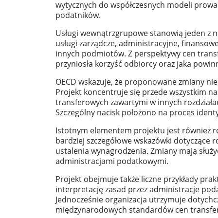
wytycznych do współczesnych modeli prowadz
podatników.
Usługi wewnątrzgrupowe stanowią jeden z n
usługi zarządcze, administracyjne, finanso
innych podmiotów. Z perspektywy cen transf
przyniosła korzyść odbiorcy oraz jaka powinn
OECD wskazuje, że proponowane zmiany nie 
Projekt koncentruje się przede wszystkim n
transferowych zawartymi w innych rozdział
Szczególny nacisk położono na proces identyf
Istotnym elementem projektu jest również
bardziej szczegółowe wskazówki dotyczące r
ustalenia wynagrodzenia. Zmiany mają służy
administracjami podatkowymi.
Projekt obejmuje także liczne przykłady pra
interpretację zasad przez administracje po
Jednocześnie organizacja utrzymuje dotychcz
międzynarodowych standardów cen transf