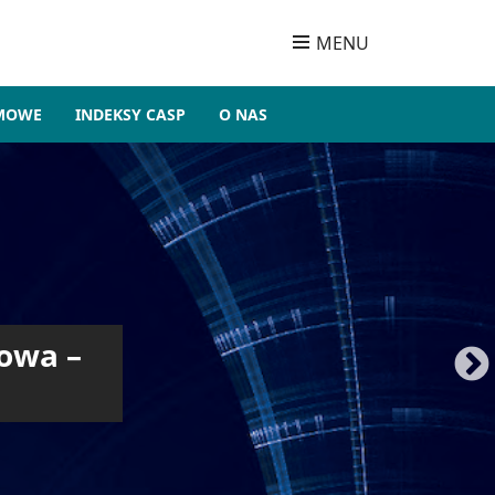
MENU
OMOWE
INDEKSY CASP
O NAS
CJA NAUKOWA
ie SGH