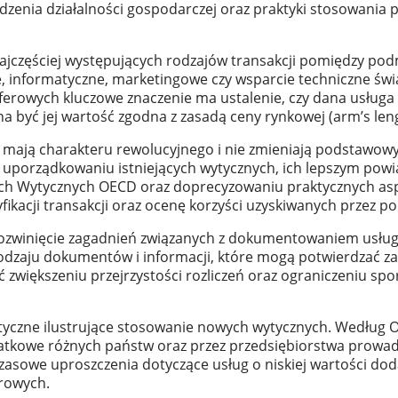
enia działalności gospodarczej oraz praktyki stosowania p
ajczęściej występujących rodzajów transakcji pomiędzy po
we, informatyczne, marketingowe czy wsparcie techniczne św
erowych kluczowe znaczenie ma ustalenie, czy dana usługa 
a być jej wartość zgodna z zasadą ceny rynkowej (arm’s leng
mają charakteru rewolucyjnego i nie zmieniają podstawowy
a uporządkowaniu istniejących wytycznych, ich lepszym pow
ach Wytycznych OECD oraz doprecyzowaniu praktycznych as
ikacji transakcji oraz ocenę korzyści uzyskiwanych przez po
 rozwinięcie zagadnień związanych z dokumentowaniem usł
odzaju dokumentów i informacji, które mogą potwierdzać za
ć zwiększeniu przejrzystości rozliczeń oraz ograniczeniu s
ktyczne ilustrujące stosowanie nowych wytycznych. Według 
datkowe różnych państw oraz przez przedsiębiorstwa prowad
asowe uproszczenia dotyczące usług o niskiej wartości doda
erowych.