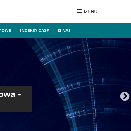
MENU
OMOWE
INDEKSY CASP
O NAS
owa –