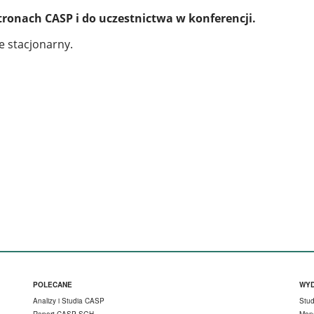
tronach CASP
i do uczestnictwa w konferencji.
e stacjonarny.
Stopka menu 2
S
POLECANE
WYD
Analizy i Studia CASP
Stu
Raport CASP SGH
Mon