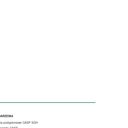
topka menu 3
ARZENIA
dia podyplomowe CASP SGH
ografia CASP